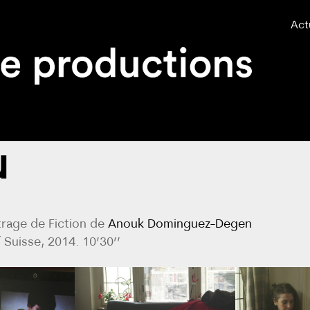
Act
u
rage de Fiction de
Anouk Dominguez-Degen
 Suisse, 2014. 10’30’’