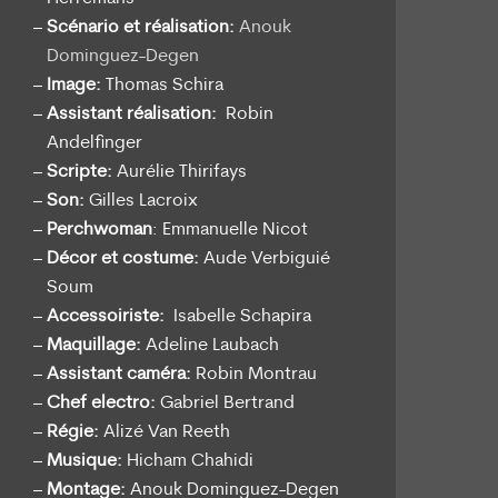
Scénario et réalisation:
Anouk
Dominguez-Degen
Image:
Thomas Schira
Assistant réalisation:
Robin
Andelfinger
Scripte:
Aurélie Thirifays
Son:
Gilles Lacroix
Perchwoman
: Emmanuelle Nicot
Décor et costume:
Aude Verbiguié
Soum
Accessoiriste:
Isabelle Schapira
Maquillage:
Adeline Laubach
Assistant caméra:
Robin Montrau
Chef electro:
Gabriel Bertrand
Régie:
Alizé Van Reeth
Musique:
Hicham Chahidi
Montage:
Anouk Dominguez-Degen